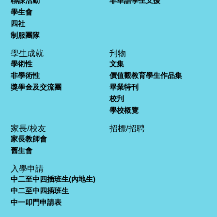
聯課活動
非華語學生支援
學生會
四社
制服團隊
學生成就
刋物
學術性
文集
非學術性
價值觀教育學生作品集
獎學金及交流團
畢業特刊
校刋
學校概覽
家長/校友
招標/招聘
家長教師會
舊生會
入學申請
中二至中四插班生(內地生)
中二至中四插班生
中一叩門申請表