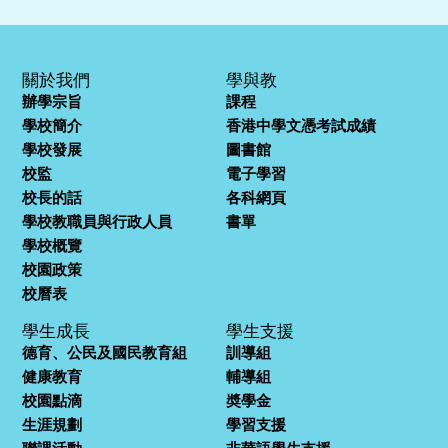
關於我們
學與教
辦學宗旨
課程
學校簡介
香港中學文憑考試成績
學校發展
圖書館
校監
電子學習
校長的話
各科網頁
學校教職員與行政人員
書單
學校概覽
校園政策
校曆表
學生成長
學生支援
德育、公民及國民教育組
訓導組
健康教育
輔導組
校園點滴
奬學金
生涯規劃
學習支援