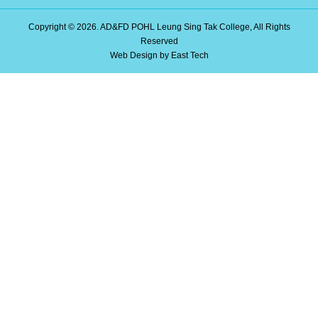
Copyright © 2026. AD&FD POHL Leung Sing Tak College, All Rights
Reserved
Web Design
by
East Tech