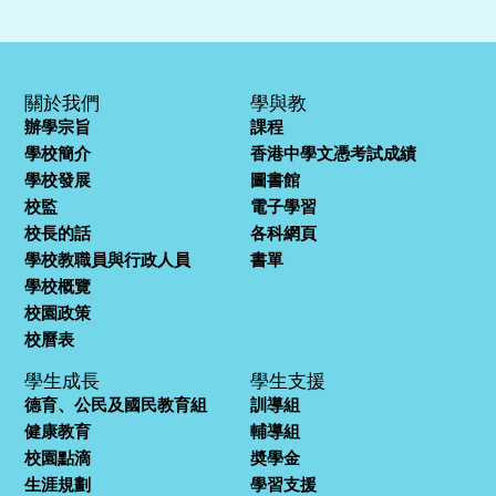
關於我們
學與教
辦學宗旨
課程
學校簡介
香港中學文憑考試成績
學校發展
圖書館
校監
電子學習
校長的話
各科網頁
學校教職員與行政人員
書單
學校概覽
校園政策
校曆表
學生成長
學生支援
德育、公民及國民教育組
訓導組
健康教育
輔導組
校園點滴
奬學金
生涯規劃
學習支援