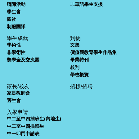
聯課活動
非華語學生支援
學生會
四社
制服團隊
學生成就
刋物
學術性
文集
非學術性
價值觀教育學生作品集
獎學金及交流團
畢業特刊
校刋
學校概覽
家長/校友
招標/招聘
家長教師會
舊生會
入學申請
中二至中四插班生(內地生)
中二至中四插班生
中一叩門申請表