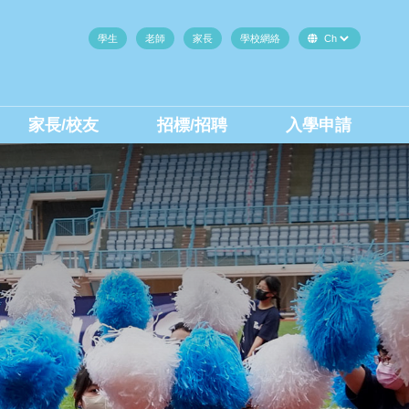
學生
老師
家長
學校網絡
家長/校友
招標/招聘
入學申請
中二至中四插班生(內地生)
中二至中四插班生