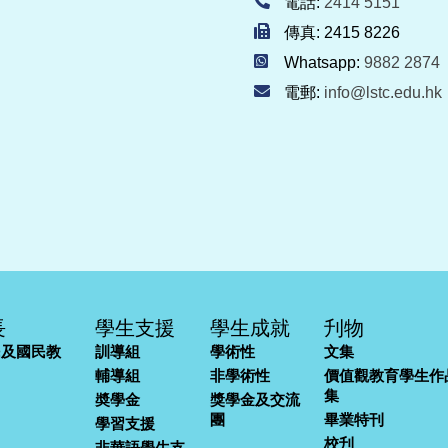
電話:
2414 5151
傳真: 2415 8226
Whatsapp:
9882 2874
電郵:
info@lstc.edu.hk
長
學生支援
學生成就
刋物
民及國民教
訓導組
學術性
文集
輔導組
非學術性
價值觀教育學生作
集
奬學金
獎學金及交流
團
畢業特刊
學習支援
校刋
非華語學生支