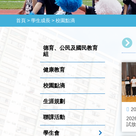
首頁 >
學生成長 >
校園點滴
德育、公民及國民教育
組
健康教育
校園點滴
生涯規劃
20
聯課活動
20
試放
學生會