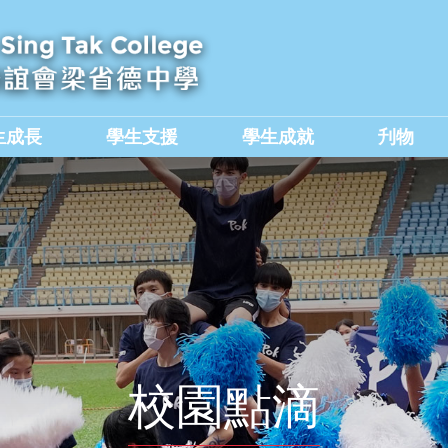
生成長
學生支援
學生成就
刋物
及國民教育組
價值觀教育學生作品集
校園點滴