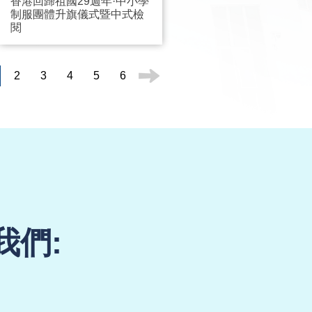
香港回歸祖國29週年·中小學
制服團體升旗儀式暨中式檢
閱
2
3
4
5
6
我們: