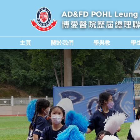
主頁
關於我們
學與教
學
學校教職員與行政人員
香港中學文憑考試成績
德育、公民