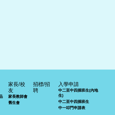
家長/校
招標/招
入學申請
友
聘
中二至中四插班生(內地
生)
品
家長教師會
中二至中四插班生
舊生會
中一叩門申請表