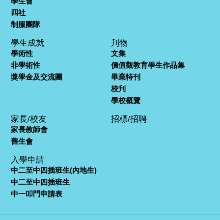
學生會
四社
制服團隊
學生成就
刋物
學術性
文集
非學術性
價值觀教育學生作品集
獎學金及交流團
畢業特刊
校刋
學校概覽
家長/校友
招標/招聘
家長教師會
舊生會
入學申請
中二至中四插班生(內地生)
中二至中四插班生
中一叩門申請表