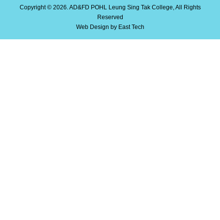
Copyright © 2026. AD&FD POHL Leung Sing Tak College, All Rights
Reserved
Web Design
by
East Tech