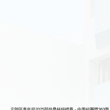
元朗區青年節2025競技疊杯錦標賽 - 中學組團體363學