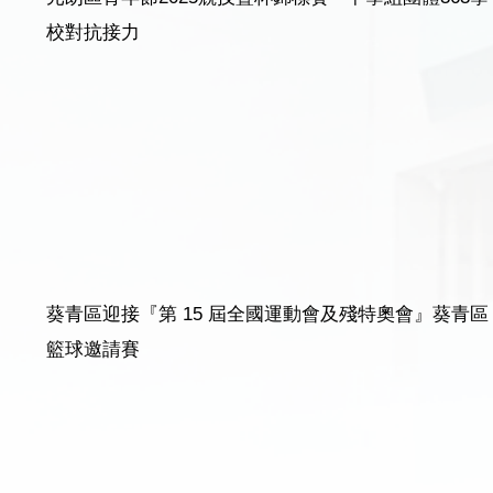
校對抗接力
葵青區迎接『第 15 屆全國運動會及殘特奧會』葵青區
籃球邀請賽