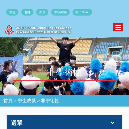
學生
老師
家長
學校網絡
非學術性
首頁 >
學生成就 >
非學術性
選單