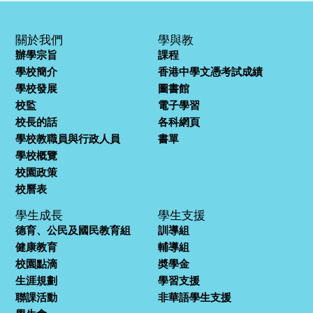
關於我們
學與教
辦學宗旨
課程
學校簡介
香港中學文憑考試成績
學校發展
圖書館
校監
電子學習
校長的話
各科網頁
學校教職員與行政人員
書單
學校概覽
校園政策
校曆表
學生成長
學生支援
德育、公民及國民教育組
訓導組
健康教育
輔導組
校園點滴
奬學金
生涯規劃
學習支援
聯課活動
非華語學生支援