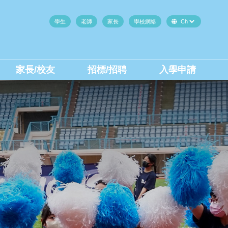
學生
老師
家長
學校網絡
家長/校友
招標/招聘
入學申請
中二至中四插班生(內地生)
中二至中四插班生