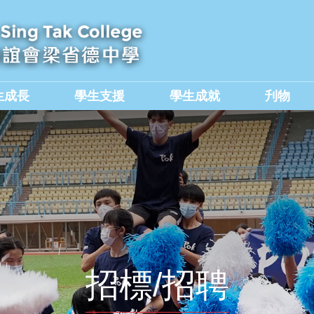
生成長
學生支援
學生成就
刋物
及國民教育組
價值觀教育學生作品集
招標/招聘