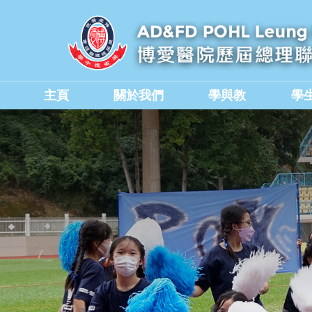
主頁
關於我們
學與教
學
學校教職員與行政人員
香港中學文憑考試成績
德育、公民