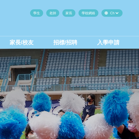
學生
老師
家長
學校網絡
家長/校友
招標/招聘
入學申請
中二至中四插班生(內地生)
中二至中四插班生