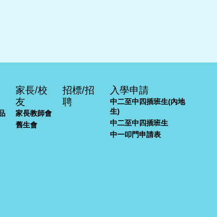
家長/校
招標/招
入學申請
友
聘
中二至中四插班生(內地
生)
品
家長教師會
中二至中四插班生
舊生會
中一叩門申請表