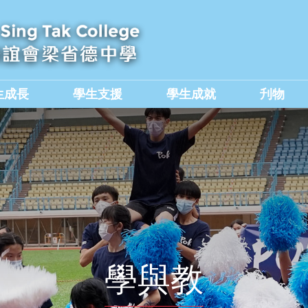
生成長
學生支援
學生成就
刋物
及國民教育組
價值觀教育學生作品集
學與教