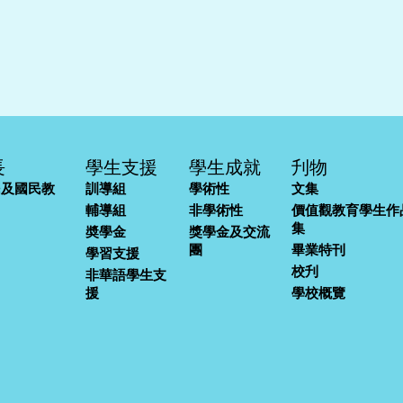
長
學生支援
學生成就
刋物
民及國民教
訓導組
學術性
文集
輔導組
非學術性
價值觀教育學生作
集
奬學金
獎學金及交流
團
畢業特刊
學習支援
校刋
非華語學生支
援
學校概覽