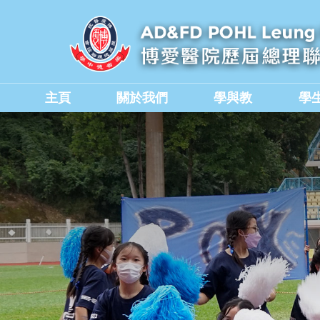
主頁
關於我們
學與教
學
學校教職員與行政人員
香港中學文憑考試成績
德育、公民