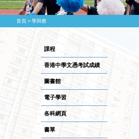
首頁 >
學與教
課程
香港中學文憑考試成績
圖書館
電子學習
各科網頁
書單