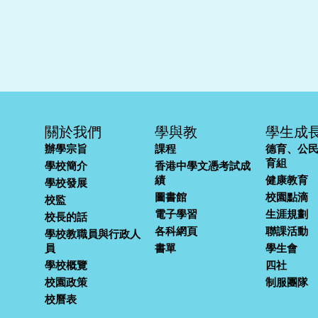
關於我們
學與教
學生成
辦學宗旨
課程
德育、公
育組
學校簡介
香港中學文憑考試成
績
健康教育
學校發展
圖書館
校園點滴
校監
電子學習
生涯規劃
校長的話
各科網頁
聯課活動
學校教職員與行政人
員
書單
學生會
學校概覽
四社
校園政策
制服團隊
校曆表