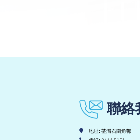
聯絡
地址: 荃灣石圍角邨