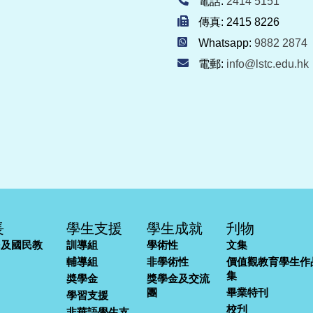
電話:
2414 5151
傳真: 2415 8226
Whatsapp:
9882 2874
電郵:
info@lstc.edu.hk
長
學生支援
學生成就
刋物
民及國民教
訓導組
學術性
文集
輔導組
非學術性
價值觀教育學生作
集
奬學金
獎學金及交流
團
畢業特刊
學習支援
校刋
非華語學生支