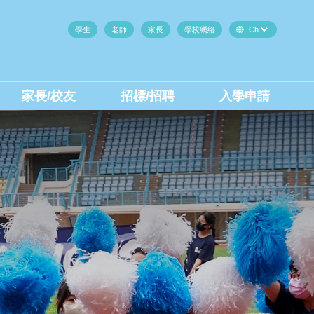
學生
老師
家長
學校網絡
家長/校友
招標/招聘
入學申請
中二至中四插班生(內地生)
中二至中四插班生