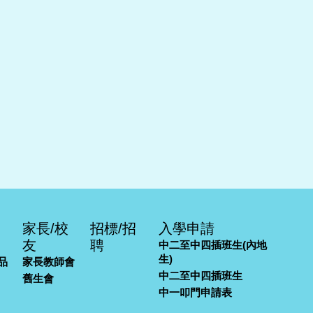
家長/校
招標/招
入學申請
友
聘
中二至中四插班生(內地
生)
品
家長教師會
中二至中四插班生
舊生會
中一叩門申請表