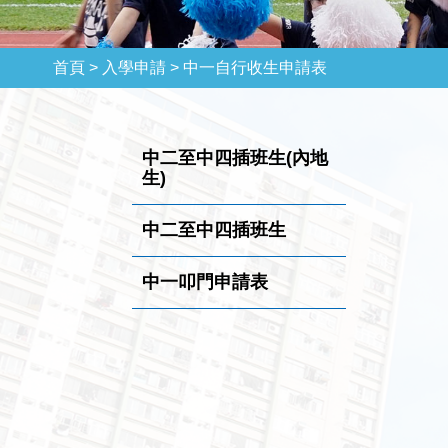
首頁 >
入學申請 >
中一自行收生申請表
中二至中四插班生(內地
生)
中二至中四插班生
中一叩門申請表