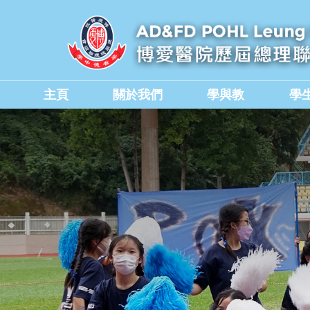
主頁
關於我們
學與教
學
學校教職員與行政人員
香港中學文憑考試成績
德育、公民