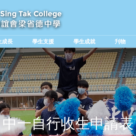
生成長
學生支援
學生成就
刋物
及國民教育組
價值觀教育學生作品集
中一自行收生申請表