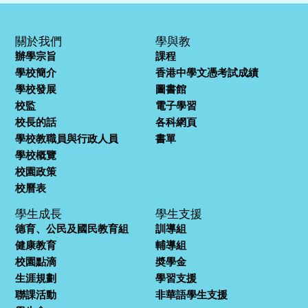
關於我們
學與教
辦學宗旨
課程
學校簡介
香港中學文憑考試成績
學校發展
圖書館
校監
電子學習
校長的話
各科網頁
學校教職員與行政人員
書單
學校概覽
校園政策
校曆表
學生成長
學生支援
德育、公民及國民教育組
訓導組
健康教育
輔導組
校園點滴
奬學金
生涯規劃
學習支援
聯課活動
非華語學生支援