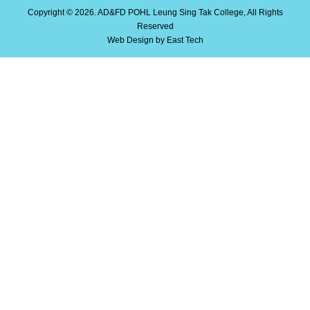
Copyright © 2026. AD&FD POHL Leung Sing Tak College, All Rights
Reserved
Web Design
by
East Tech