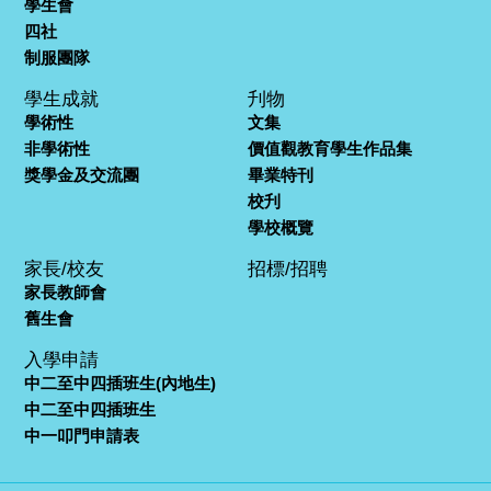
學生會
四社
制服團隊
學生成就
刋物
學術性
文集
非學術性
價值觀教育學生作品集
獎學金及交流團
畢業特刊
校刋
學校概覽
家長/校友
招標/招聘
家長教師會
舊生會
入學申請
中二至中四插班生(內地生)
中二至中四插班生
中一叩門申請表