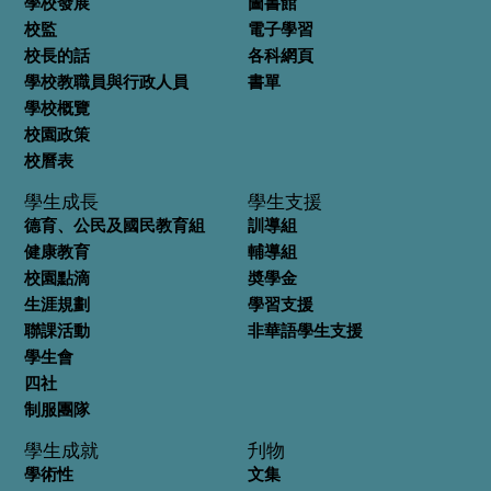
學校發展
圖書館
校監
電子學習
校長的話
各科網頁
學校教職員與行政人員
書單
學校概覽
校園政策
校曆表
學生成長
學生支援
德育、公民及國民教育組
訓導組
健康教育
輔導組
校園點滴
奬學金
生涯規劃
學習支援
聯課活動
非華語學生支援
學生會
四社
制服團隊
學生成就
刋物
學術性
文集