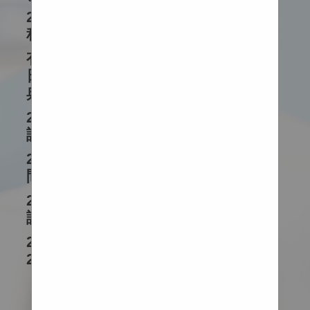
2025-2026 中五升中六補課及暑期課
程安排
有關因紅色暴雨警告取消今日(6月26
日)「中小學制服團隊升旗及步操檢閱
典禮綵排活動」事宜
2025-2026 中一至中五級第二學期考
試對卷日 (6月30日)
2025-2026 中一至中五級特別上課時
間表(適用於6月8 - 12日)
2025-2026 中一至中五級第二學期考
試時間表及範圍
2025-2026 各班上課時間表更新 (4月
27日開始使用)
瀏覽全部