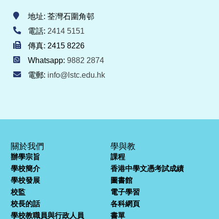
地址: 荃灣石圍角邨
電話:
2414 5151
傳真: 2415 8226
Whatsapp:
9882 2874
電郵:
info@lstc.edu.hk
關於我們
學與教
辦學宗旨
課程
學校簡介
香港中學文憑考試成績
學校發展
圖書館
校監
電子學習
校長的話
各科網頁
學校教職員與行政人員
書單