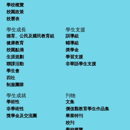
學校概覽
校園政策
校曆表
學生成長
學生支援
德育、公民及國民教育組
訓導組
健康教育
輔導組
校園點滴
奬學金
生涯規劃
學習支援
聯課活動
非華語學生支援
學生會
四社
制服團隊
學生成就
刋物
學術性
文集
非學術性
價值觀教育學生作品集
獎學金及交流團
畢業特刊
校刋
學校概覽