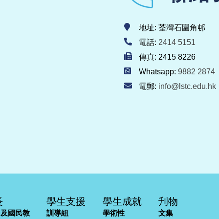
地址: 荃灣石圍角邨
電話:
2414 5151
傳真: 2415 8226
Whatsapp:
9882 2874
電郵:
info@lstc.edu.hk
長
學生支援
學生成就
刋物
民及國民教
訓導組
學術性
文集