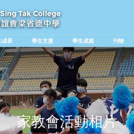
生成長
學生支援
學生成就
刋物
及國民教育組
價值觀教育學生作品集
家教會活動相片