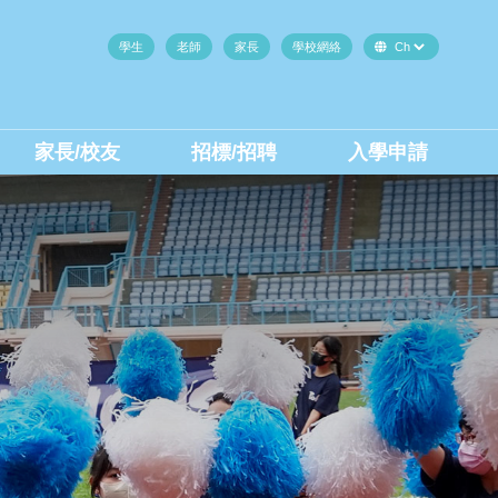
學生
老師
家長
學校網絡
家長/校友
招標/招聘
入學申請
中二至中四插班生(內地生)
中二至中四插班生