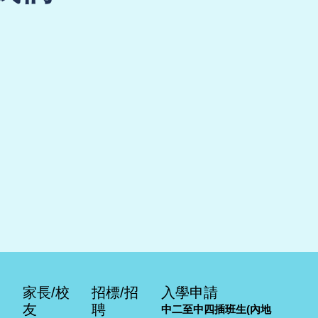
家長/校
招標/招
入學申請
友
聘
中二至中四插班生(內地