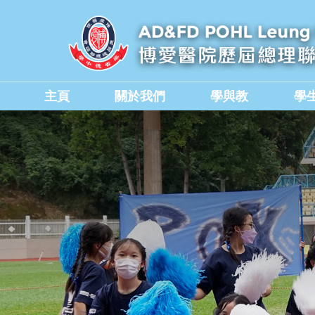
主頁
關於我們
學與教
學
學校教職員與行政人員
香港中學文憑考試成績
德育、公民