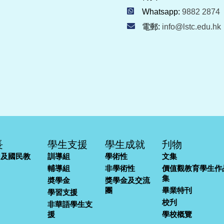
Whatsapp:
9882 2874
電郵:
info@lstc.edu.hk
長
學生支援
學生成就
刋物
民及國民教
訓導組
學術性
文集
輔導組
非學術性
價值觀教育學生作
集
奬學金
獎學金及交流
團
畢業特刊
學習支援
校刋
非華語學生支
援
學校概覽