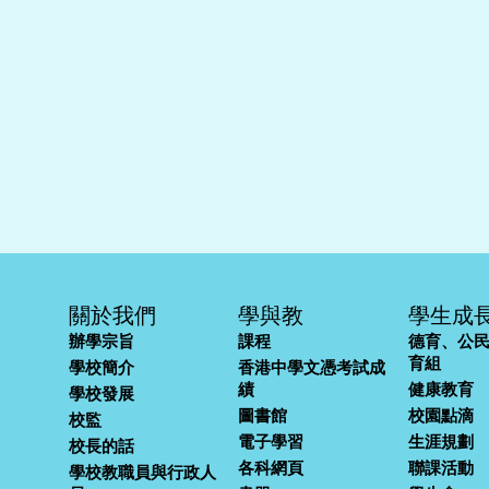
關於我們
學與教
學生成
辦學宗旨
課程
德育、公
育組
學校簡介
香港中學文憑考試成
績
健康教育
學校發展
圖書館
校園點滴
校監
電子學習
生涯規劃
校長的話
各科網頁
聯課活動
學校教職員與行政人