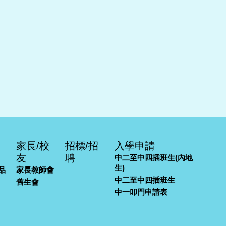
家長/校
招標/招
入學申請
友
聘
中二至中四插班生(內地
生)
品
家長教師會
中二至中四插班生
舊生會
中一叩門申請表