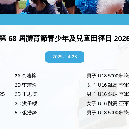
第 68 屆體育節青少年及兒童田徑日 202
2025-Jul-23
2A 余浩榕
男子 U18 5000米
2D 李若瑜
女子 U16 跳高 季軍
25
2D 王志博
男子 U16 鉛球 季軍
3C 洪子櫻
女子 U16 跳高 亞軍
5D 張浩鋒
男子 U18 5000米