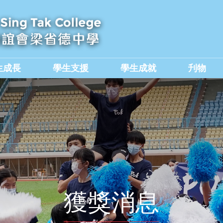
生成長
學生支援
學生成就
刋物
及國民教育組
價值觀教育學生作品集
獲獎消息