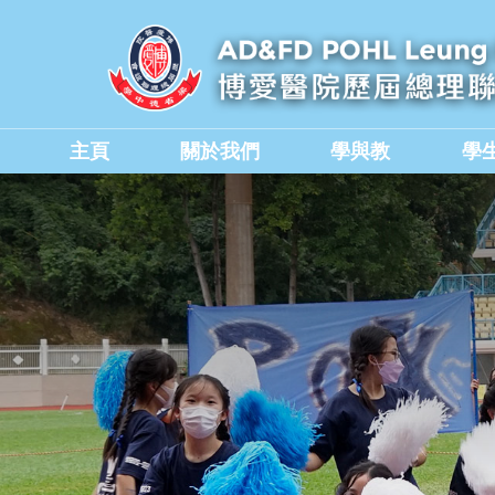
主頁
關於我們
學與教
學
學校教職員與行政人員
香港中學文憑考試成績
德育、公民