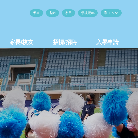
學生
老師
家長
學校網絡
家長/校友
招標/招聘
入學申請
中二至中四插班生(內地生)
中二至中四插班生