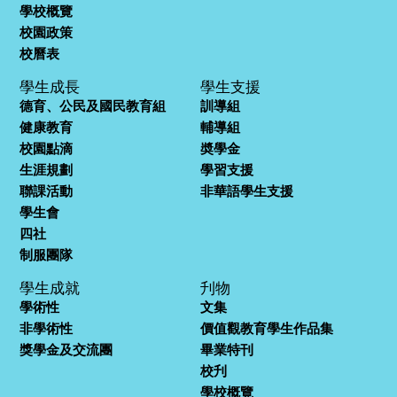
學校概覽
校園政策
校曆表
學生成長
學生支援
德育、公民及國民教育組
訓導組
健康教育
輔導組
校園點滴
奬學金
生涯規劃
學習支援
聯課活動
非華語學生支援
學生會
四社
制服團隊
學生成就
刋物
學術性
文集
非學術性
價值觀教育學生作品集
獎學金及交流團
畢業特刊
校刋
學校概覽