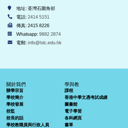
地址: 荃灣石圍角邨
電話:
2414 5151
傳真: 2415 8226
Whatsapp:
9882 2874
電郵:
info@lstc.edu.hk
關於我們
學與教
辦學宗旨
課程
學校簡介
香港中學文憑考試成績
學校發展
圖書館
校監
電子學習
校長的話
各科網頁
學校教職員與行政人員
書單