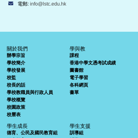
電郵:
info@lstc.edu.hk
關於我們
學與教
辦學宗旨
課程
學校簡介
香港中學文憑考試成績
學校發展
圖書館
校監
電子學習
校長的話
各科網頁
學校教職員與行政人員
書單
學校概覽
校園政策
校曆表
學生成長
學生支援
德育、公民及國民教育組
訓導組