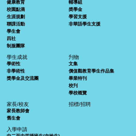
健康教育
輔導組
校園點滴
奬學金
生涯規劃
學習支援
聯課活動
非華語學生支援
學生會
四社
制服團隊
學生成就
刋物
學術性
文集
非學術性
價值觀教育學生作品集
獎學金及交流團
畢業特刊
校刋
學校概覽
家長/校友
招標/招聘
家長教師會
舊生會
入學申請
中二至中四插班生(內地生)