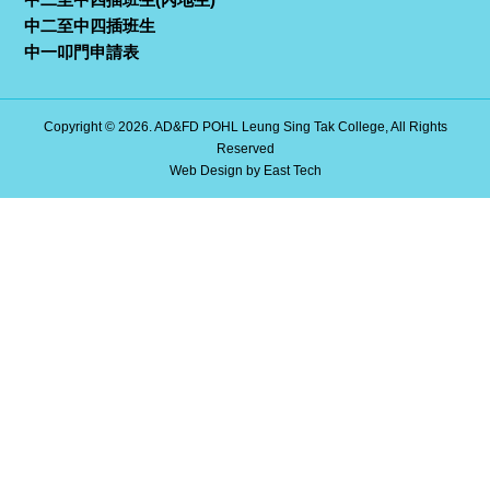
中二至中四插班生
中一叩門申請表
Copyright © 2026. AD&FD POHL Leung Sing Tak College, All Rights
Reserved
Web Design
by
East Tech