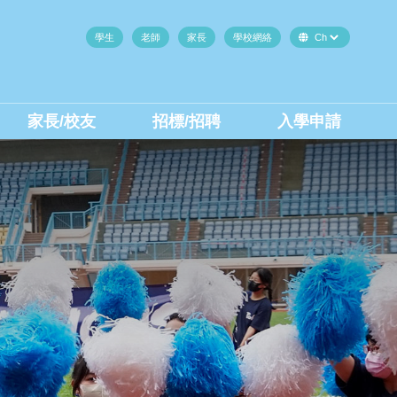
學生
老師
家長
學校網絡
家長/校友
招標/招聘
入學申請
中二至中四插班生(內地生)
中二至中四插班生