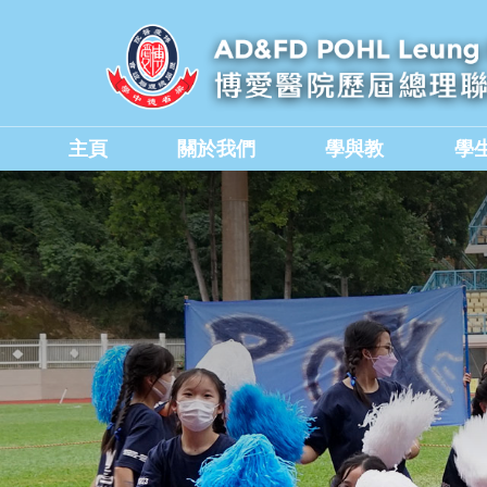
主頁
關於我們
學與教
學
學校教職員與行政人員
香港中學文憑考試成績
德育、公民