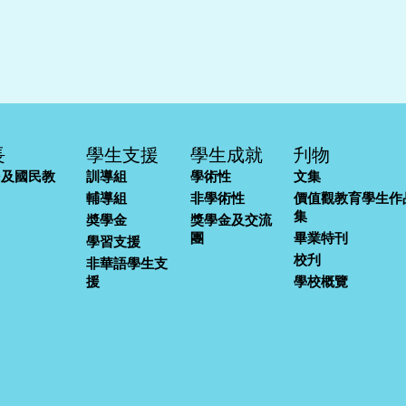
長
學生支援
學生成就
刋物
民及國民教
訓導組
學術性
文集
輔導組
非學術性
價值觀教育學生作
集
奬學金
獎學金及交流
團
畢業特刊
學習支援
校刋
非華語學生支
援
學校概覽