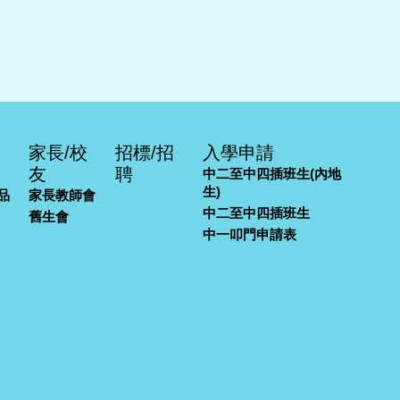
家長/校
招標/招
入學申請
友
聘
中二至中四插班生(內地
生)
品
家長教師會
中二至中四插班生
舊生會
中一叩門申請表