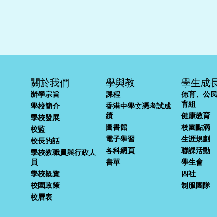
關於我們
學與教
學生成
辦學宗旨
課程
德育、公
育組
學校簡介
香港中學文憑考試成
績
健康教育
學校發展
圖書館
校園點滴
校監
電子學習
生涯規劃
校長的話
各科網頁
聯課活動
學校教職員與行政人
員
書單
學生會
學校概覽
四社
校園政策
制服團隊
校曆表