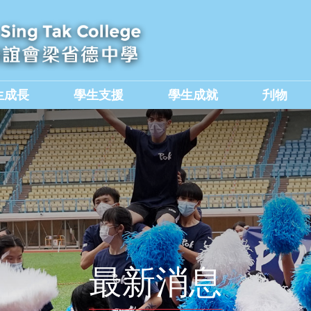
生成長
學生支援
學生成就
刋物
及國民教育組
價值觀教育學生作品集
最新消息