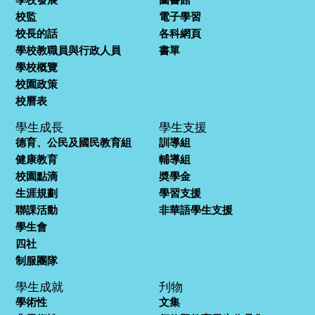
校監
電子學習
校長的話
各科網頁
學校教職員與行政人員
書單
學校概覽
校園政策
校曆表
學生成長
學生支援
德育、公民及國民教育組
訓導組
健康教育
輔導組
校園點滴
奬學金
生涯規劃
學習支援
聯課活動
非華語學生支援
學生會
四社
制服團隊
學生成就
刋物
學術性
文集