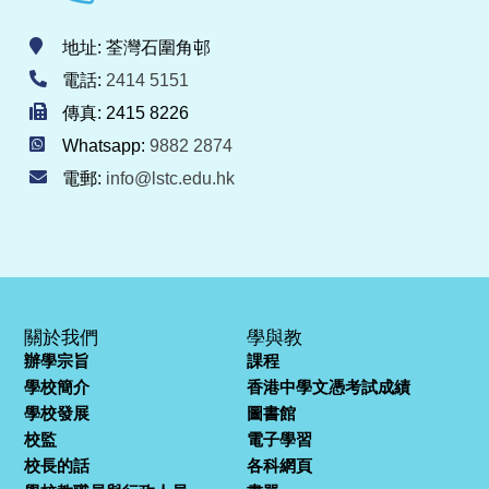
地址: 荃灣石圍角邨
電話:
2414 5151
傳真: 2415 8226
Whatsapp:
9882 2874
電郵:
info@lstc.edu.hk
關於我們
學與教
辦學宗旨
課程
學校簡介
香港中學文憑考試成績
學校發展
圖書館
校監
電子學習
校長的話
各科網頁