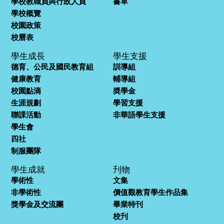
學校教職員與行政人員
書單
學校概覽
校園政策
校曆表
學生成長
學生支援
德育、公民及國民教育組
訓導組
健康教育
輔導組
校園點滴
奬學金
生涯規劃
學習支援
聯課活動
非華語學生支援
學生會
四社
制服團隊
學生成就
刋物
學術性
文集
非學術性
價值觀教育學生作品集
獎學金及交流團
畢業特刊
校刋