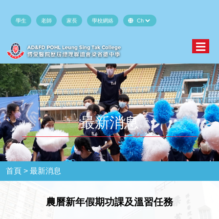
學生
老師
家長
學校網絡
最新消息
首頁 >
最新消息
農曆新年假期功課及溫習任務