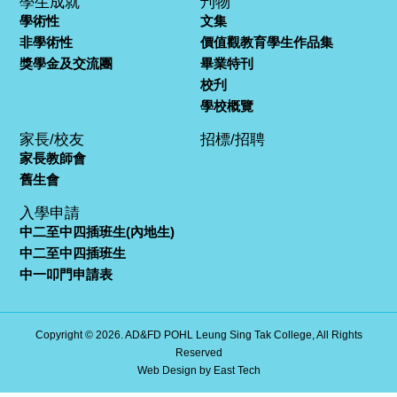
學生成就
刋物
學術性
文集
非學術性
價值觀教育學生作品集
獎學金及交流團
畢業特刊
校刋
學校概覽
家長/校友
招標/招聘
家長教師會
舊生會
入學申請
中二至中四插班生(內地生)
中二至中四插班生
中一叩門申請表
Copyright © 2026. AD&FD POHL Leung Sing Tak College, All Rights
Reserved
Web Design
by
East Tech