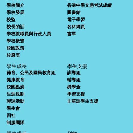
學校簡介
香港中學文憑考試成績
學校發展
圖書館
校監
電子學習
校長的話
各科網頁
學校教職員與行政人員
書單
學校概覽
校園政策
校曆表
學生成長
學生支援
德育、公民及國民教育組
訓導組
健康教育
輔導組
校園點滴
奬學金
生涯規劃
學習支援
聯課活動
非華語學生支援
學生會
四社
制服團隊