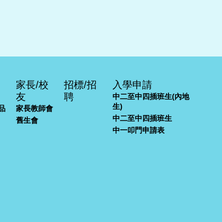
家長/校
招標/招
入學申請
友
聘
中二至中四插班生(內地
生)
品
家長教師會
中二至中四插班生
舊生會
中一叩門申請表