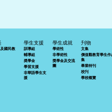
長
學生支援
學生成就
刋物
民及國民教
訓導組
學術性
文集
輔導組
非學術性
價值觀教育學生作
集
奬學金
獎學金及交流
團
畢業特刊
學習支援
校刋
非華語學生支
援
學校概覽