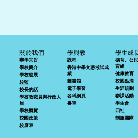
關於我們
學與教
學生成
辦學宗旨
課程
德育、公
育組
學校簡介
香港中學文憑考試成
績
健康教育
學校發展
圖書館
校園點滴
校監
電子學習
生涯規劃
校長的話
各科網頁
聯課活動
學校教職員與行政人
員
書單
學生會
學校概覽
四社
校園政策
制服團隊
校曆表