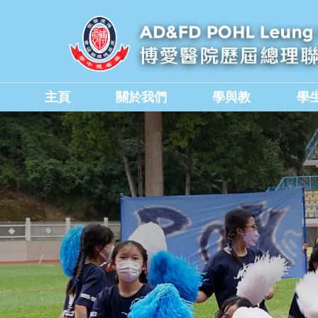
主頁
關於我們
學與教
學
學校教職員與行政人員
香港中學文憑考試成績
德育、公民