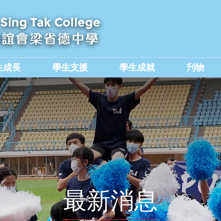
生成長
學生支援
學生成就
刋物
及國民教育組
價值觀教育學生作品集
最新消息