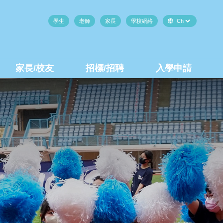
學生
老師
家長
學校網絡
家長/校友
招標/招聘
入學申請
中二至中四插班生(內地生)
中二至中四插班生