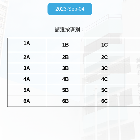
2023-Sep-04
請選按班別﹕
1A
1B
1C
2A
2B
2C
3A
3B
3C
4A
4B
4C
5A
5B
5C
6A
6B
6C