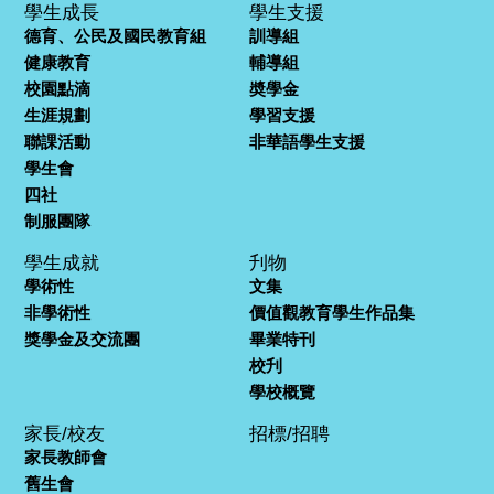
學生成長
學生支援
德育、公民及國民教育組
訓導組
健康教育
輔導組
校園點滴
奬學金
生涯規劃
學習支援
聯課活動
非華語學生支援
學生會
四社
制服團隊
學生成就
刋物
學術性
文集
非學術性
價值觀教育學生作品集
獎學金及交流團
畢業特刊
校刋
學校概覽
家長/校友
招標/招聘
家長教師會
舊生會