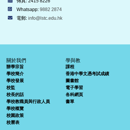
傳真: 2415 8226
Whatsapp:
9882 2874
電郵:
info@lstc.edu.hk
關於我們
學與教
辦學宗旨
課程
學校簡介
香港中學文憑考試成績
學校發展
圖書館
校監
電子學習
校長的話
各科網頁
學校教職員與行政人員
書單
學校概覽
校園政策
校曆表