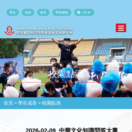
學生
老師
家長
學校網絡
校園點滴
首頁 >
學生成長 >
校園點滴
2026-02-09_中華文化知識問答大賽