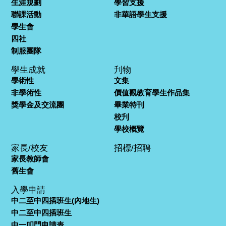
生涯規劃
學習支援
聯課活動
非華語學生支援
學生會
四社
制服團隊
學生成就
刋物
學術性
文集
非學術性
價值觀教育學生作品集
獎學金及交流團
畢業特刊
校刋
學校概覽
家長/校友
招標/招聘
家長教師會
舊生會
入學申請
中二至中四插班生(內地生)
中二至中四插班生
中一叩門申請表