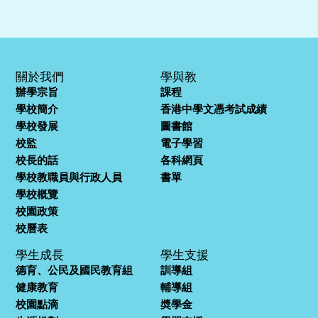
關於我們
學與教
辦學宗旨
課程
學校簡介
香港中學文憑考試成績
學校發展
圖書館
校監
電子學習
校長的話
各科網頁
學校教職員與行政人員
書單
學校概覽
校園政策
校曆表
學生成長
學生支援
德育、公民及國民教育組
訓導組
健康教育
輔導組
校園點滴
奬學金