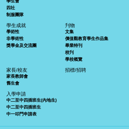
學生會
四社
制服團隊
學生成就
刋物
學術性
文集
非學術性
價值觀教育學生作品集
獎學金及交流團
畢業特刊
校刋
學校概覽
家長/校友
招標/招聘
家長教師會
舊生會
入學申請
中二至中四插班生(內地生)
中二至中四插班生
中一叩門申請表