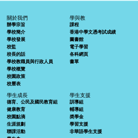
關於我們
學與教
辦學宗旨
課程
學校簡介
香港中學文憑考試成績
學校發展
圖書館
校監
電子學習
校長的話
各科網頁
學校教職員與行政人員
書單
學校概覽
校園政策
校曆表
學生成長
學生支援
德育、公民及國民教育組
訓導組
健康教育
輔導組
校園點滴
奬學金
生涯規劃
學習支援
聯課活動
非華語學生支援