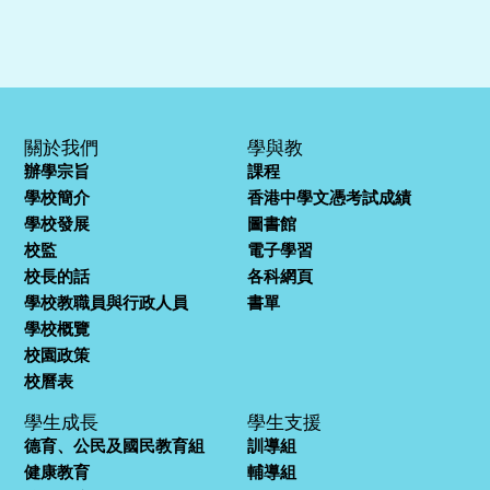
關於我們
學與教
辦學宗旨
課程
學校簡介
香港中學文憑考試成績
學校發展
圖書館
校監
電子學習
校長的話
各科網頁
學校教職員與行政人員
書單
學校概覽
校園政策
校曆表
學生成長
學生支援
德育、公民及國民教育組
訓導組
健康教育
輔導組