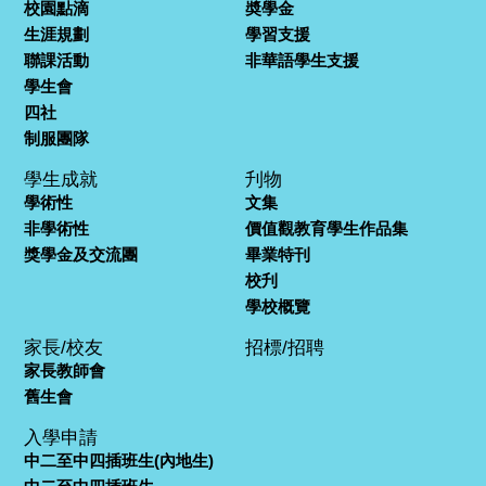
校園點滴
奬學金
生涯規劃
學習支援
聯課活動
非華語學生支援
學生會
四社
制服團隊
學生成就
刋物
學術性
文集
非學術性
價值觀教育學生作品集
獎學金及交流團
畢業特刊
校刋
學校概覽
家長/校友
招標/招聘
家長教師會
舊生會
入學申請
中二至中四插班生(內地生)