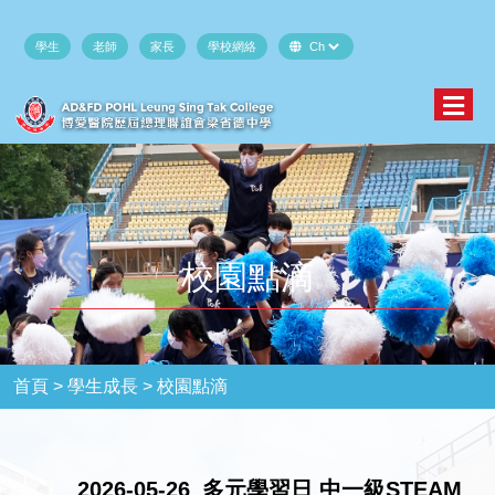
學生
老師
家長
學校網絡
校園點滴
首頁 >
學生成長 >
校園點滴
2026-05-26_多元學習日 中一級STEAM