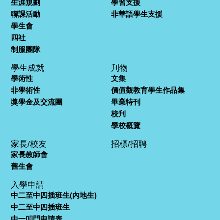
生涯規劃
學習支援
聯課活動
非華語學生支援
學生會
四社
制服團隊
學生成就
刋物
學術性
文集
非學術性
價值觀教育學生作品集
獎學金及交流團
畢業特刊
校刋
學校概覽
家長/校友
招標/招聘
家長教師會
舊生會
入學申請
中二至中四插班生(內地生)
中二至中四插班生
中一叩門申請表