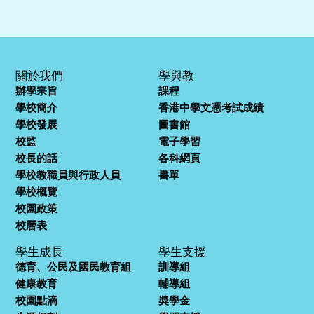
關於我們
學與教
辦學宗旨
課程
學校簡介
香港中學文憑考試成績
學校發展
圖書館
校監
電子學習
校長的話
各科網頁
學校教職員與行政人員
書單
學校概覽
校園政策
校曆表
學生成長
學生支援
德育、公民及國民教育組
訓導組
健康教育
輔導組
校園點滴
奬學金