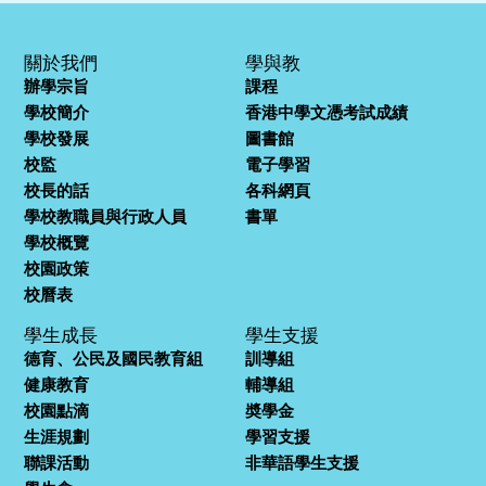
關於我們
學與教
辦學宗旨
課程
學校簡介
香港中學文憑考試成績
學校發展
圖書館
校監
電子學習
校長的話
各科網頁
學校教職員與行政人員
書單
學校概覽
校園政策
校曆表
學生成長
學生支援
德育、公民及國民教育組
訓導組
健康教育
輔導組
校園點滴
奬學金
生涯規劃
學習支援
聯課活動
非華語學生支援