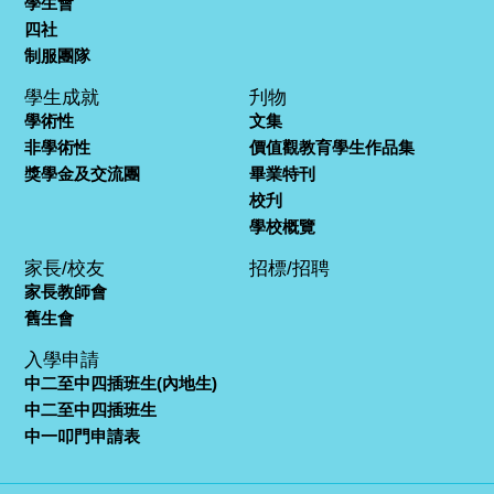
學生會
四社
制服團隊
學生成就
刋物
學術性
文集
非學術性
價值觀教育學生作品集
獎學金及交流團
畢業特刊
校刋
學校概覽
家長/校友
招標/招聘
家長教師會
舊生會
入學申請
中二至中四插班生(內地生)
中二至中四插班生
中一叩門申請表