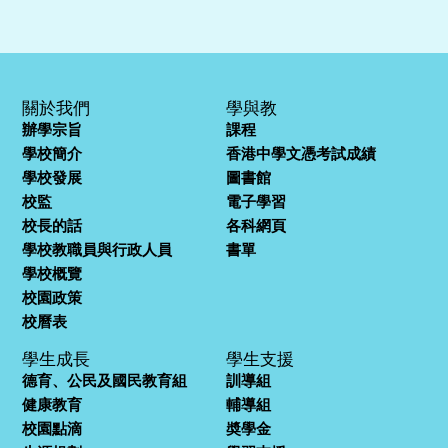
關於我們
學與教
辦學宗旨
課程
學校簡介
香港中學文憑考試成績
學校發展
圖書館
校監
電子學習
校長的話
各科網頁
學校教職員與行政人員
書單
學校概覽
校園政策
校曆表
學生成長
學生支援
德育、公民及國民教育組
訓導組
健康教育
輔導組
校園點滴
奬學金