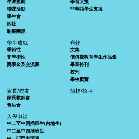
生涯規劃
學習支援
聯課活動
非華語學生支援
學生會
四社
制服團隊
學生成就
刋物
學術性
文集
非學術性
價值觀教育學生作品集
獎學金及交流團
畢業特刊
校刋
學校概覽
家長/校友
招標/招聘
家長教師會
舊生會
入學申請
中二至中四插班生(內地生)
中二至中四插班生
中一叩門申請表