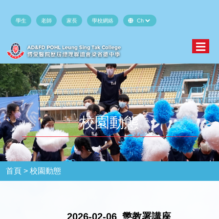
學生
老師
家長
學校網絡
校園動態
首頁 >
校園動態
2026-02-06_懲教署講座