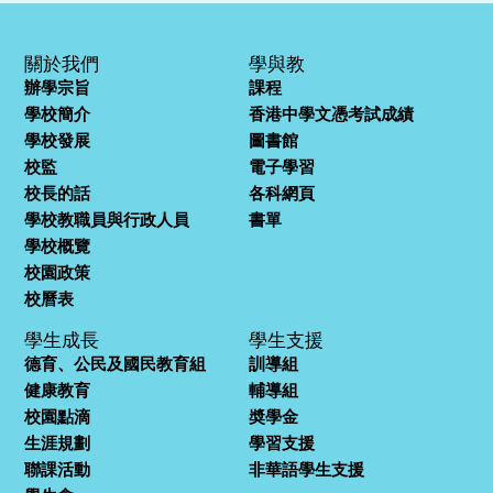
關於我們
學與教
辦學宗旨
課程
學校簡介
香港中學文憑考試成績
學校發展
圖書館
校監
電子學習
校長的話
各科網頁
學校教職員與行政人員
書單
學校概覽
校園政策
校曆表
學生成長
學生支援
德育、公民及國民教育組
訓導組
健康教育
輔導組
校園點滴
奬學金
生涯規劃
學習支援
聯課活動
非華語學生支援