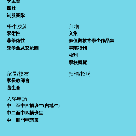
學生會
四社
制服團隊
學生成就
刋物
學術性
文集
非學術性
價值觀教育學生作品集
獎學金及交流團
畢業特刊
校刋
學校概覽
家長/校友
招標/招聘
家長教師會
舊生會
入學申請
中二至中四插班生(內地生)
中二至中四插班生
中一叩門申請表