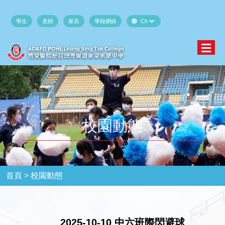
學生
老師
家長
學校網絡
校園動態
首頁 >
校園動態
2025-10-10 中六班際閃避球