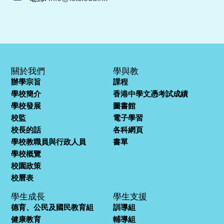
關於我們
學與教
辦學宗旨
課程
學校簡介
香港中學文憑考試成績
學校發展
圖書館
校監
電子學習
校長的話
各科網頁
學校教職員與行政人員
書單
學校概覽
校園政策
校曆表
學生成長
學生支援
德育、公民及國民教育組
訓導組
健康教育
輔導組