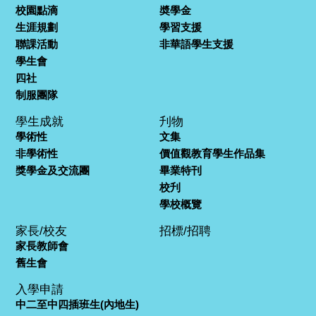
校園點滴
奬學金
生涯規劃
學習支援
聯課活動
非華語學生支援
學生會
四社
制服團隊
學生成就
刋物
學術性
文集
非學術性
價值觀教育學生作品集
獎學金及交流團
畢業特刊
校刋
學校概覽
家長/校友
招標/招聘
家長教師會
舊生會
入學申請
中二至中四插班生(內地生)