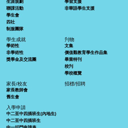
生涯規劃
學習支援
聯課活動
非華語學生支援
學生會
四社
制服團隊
學生成就
刋物
學術性
文集
非學術性
價值觀教育學生作品集
獎學金及交流團
畢業特刊
校刋
學校概覽
家長/校友
招標/招聘
家長教師會
舊生會
入學申請
中二至中四插班生(內地生)
中二至中四插班生
中一叩門申請表