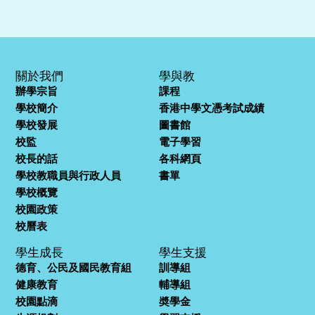
關於我們
學與教
辦學宗旨
課程
學校簡介
香港中學文憑考試成績
學校發展
圖書館
校監
電子學習
校長的話
各科網頁
學校教職員與行政人員
書單
學校概覽
校園政策
校曆表
學生成長
學生支援
德育、公民及國民教育組
訓導組
健康教育
輔導組
校園點滴
奬學金