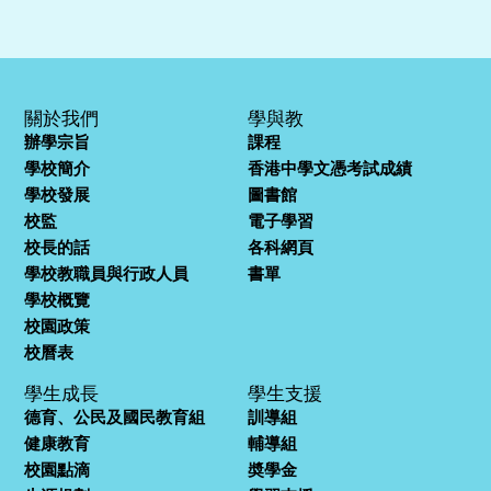
關於我們
學與教
辦學宗旨
課程
學校簡介
香港中學文憑考試成績
學校發展
圖書館
校監
電子學習
校長的話
各科網頁
學校教職員與行政人員
書單
學校概覽
校園政策
校曆表
學生成長
學生支援
德育、公民及國民教育組
訓導組
健康教育
輔導組
校園點滴
奬學金