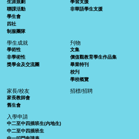
生涯規劃
學習支援
聯課活動
非華語學生支援
學生會
四社
制服團隊
學生成就
刋物
學術性
文集
非學術性
價值觀教育學生作品集
獎學金及交流團
畢業特刊
校刋
學校概覽
家長/校友
招標/招聘
家長教師會
舊生會
入學申請
中二至中四插班生(內地生)
中二至中四插班生
中一叩門申請表