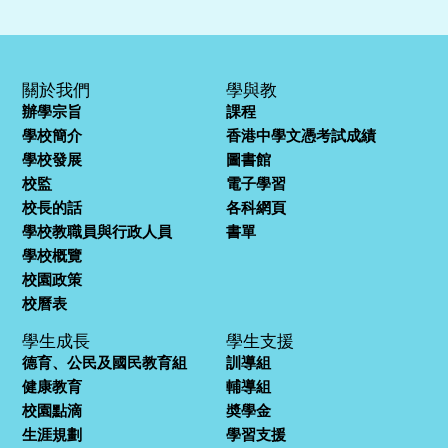
關於我們
學與教
辦學宗旨
課程
學校簡介
香港中學文憑考試成績
學校發展
圖書館
校監
電子學習
校長的話
各科網頁
學校教職員與行政人員
書單
學校概覽
校園政策
校曆表
學生成長
學生支援
德育、公民及國民教育組
訓導組
健康教育
輔導組
校園點滴
奬學金
生涯規劃
學習支援