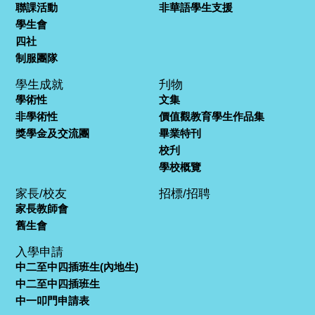
聯課活動
非華語學生支援
學生會
四社
制服團隊
學生成就
刋物
學術性
文集
非學術性
價值觀教育學生作品集
獎學金及交流團
畢業特刊
校刋
學校概覽
家長/校友
招標/招聘
家長教師會
舊生會
入學申請
中二至中四插班生(內地生)
中二至中四插班生
中一叩門申請表